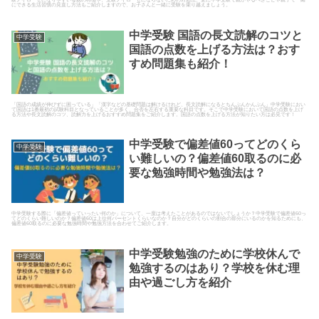
にできる生活習慣の見直し方法もご紹介しますので、お子さんと一緒に受験を乗り越えましょう。
中学受験 国語の長文読解のコツと
中学受験
国語の点数を上げる方法は？おす
すめ問題集も紹介！
「国語の成績が伸びずに困っている」「漢字などの基礎問題は解けるけれど、長文読解になるとちんぷんかんぷん」中学受験におい
て国語は1番最初の試験科目となっていることが多く、合否を左右する重要な科目です。そこで中学受験において国語の点数を上げ
る方法や長文読解のコツ、読解力を上げるおすすめ問題集をご紹介します。国語の点数を上げる方法が知りたい方は必見です！
中学受験で偏差値60ってどのくら
中学受験
い難しいの？偏差値60取るのに必
要な勉強時間や勉強法は？
中学受験する際に「偏差値っていったい何のか」について、一度は考えたことがあるのではないでしょうか？中学受験で偏差値60っ
てどのくらい難しいのか？偏差値60は上位何パーセントくらいなのか？自分がどのくらいの割合の部分にいるのかを知るためにも、
偏差値60取るのに必要な勉強時間や勉強方法を合わせてご紹介します。
中学受験勉強のために学校休んで
中学受験
勉強するのはあり？学校を休む理
由や過ごし方を紹介