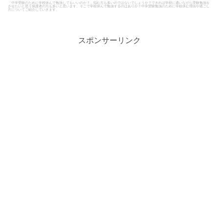
「中学受験のために学校休んで勉強してもいいのか？」悩む方も多いのではないでしょうか？できれば学校に通いながら受験勉強を
させたいと思う保護者の方も多いと思います。そこで学校休んで勉強するのはありか？中学受験勉強のために学校休む理由や過ごし
方についてご紹介していきます。
スポンサーリンク