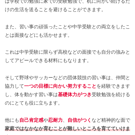
は学校での勉強に家での受験勉強で、机に向かい続けるだ
けの生活を送ることを避けることができます。
また、習い事の頑張ったことや中学受験との両立をしたこ
とは面接などにも活かせます。
これは中学受験に限らず高校などの面接でも自分の強みと
してアピールできる材料にもなります。
そして野球やサッカーなどの団体競技の習い事は、仲間と
協力して
一つの目標に向かい努力すること
を経験できます
し、体を動かす習い事は
基礎体力がつき
受験勉強を続ける
のにとても役に立ちます。
他にも
自己肯定感
や
忍耐力
、
自信がつく
など精神的な面で
家庭ではなかなか育むことが難しいところを育てていけま