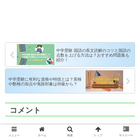
中学受験 国語の長文読解のコツと国語の
点数を上げる方法は？おすすめ問題集も
紹介！
中学受験に有利な資格や特技とは？英検
や数検の加点や免除対象は何級から？
コメント
コメントを書き込む
メニュー
ホーム
検索
トップ
サイドバー