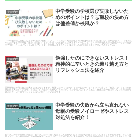
中学受験の学校選び失敗しないた
中学受験
めのポイントは？志望校の決め方
は偏差値か校風か？
「中学受験の志望校がなかなか決まらず困っている」「どのような点に気をつければ学校選びに失敗しないのか知りたい」 子供の人
生を左右する中学受験、絶対に失敗したくないと多くの親御さんが考えることでしょう。そこで中学受験の学校選びの方法や学校選
びで失敗しないポイントを紹介しています。志望校が決まらないと悩んでいる方はぜひ最後まで読んでみてください。
勉強したのにできないストレス！
中学受験
精神的に辛いときの乗り越え方と
リフレッシュ法を紹介
受験勉強は毎日の努力が大きな力となりますが、勉強したのにできないと精神的に辛いとストレスを感じて「勉強」というものを負
担に思う人は多くいます。そのストレスは計り知れないものです。そこで強いストレスを感じて勉強が精神的に辛くなった時の乗り
越え方や、日々のリフレッシュ法をご紹介していきます！
中学受験の失敗から立ち直れない
中学受験
母親の受験ノイローゼやストレス
対処法を紹介！
お子さんの中学受験の失敗は、お子さんだけでなく母親も立ち直れないほどの大きな失敗と捉えてしまうことがあります。そこで受
験ノイローゼになりやすい母親の特徴や、受験ノイローゼにならないための対処法、更に中学受験で親がやるべきことや親子で一緒