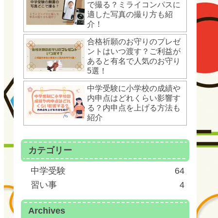
で撮る？ミライコンパスに
適した写真の撮り方も紹
介！
合格祈願のお守りのプレゼ
ントはいつ渡す？ご利益が
あると有名で人気のお守り
5選！
中学受験に小学校の成績や
内申点はどれくらい影響す
る？内申点を上げる方法も
紹介
カテゴリー
中学受験
64
習い事
4
Archives