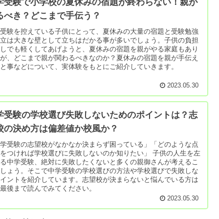
学受験で小学校の夏休みの宿題が終わらない！親が
るべき？どこまで手伝う？
学受験を控えている子供にとって、夏休みの大量の宿題と受験勉強
両立は大きな壁として立ちはだかる事が多いでしょう。子供の負担
少しでも軽くしてあげようと、夏休みの宿題を親がやる家庭もあり
すが、どこまで親が関わるべきなのか？夏休みの宿題を親が手伝え
こと事などについて、実体験をもとにご紹介していきます。
2023.05.30
学受験の学校選び失敗しないためのポイントは？志
校の決め方は偏差値か校風か？
中学受験の志望校がなかなか決まらず困っている」「どのような点
をつければ学校選びに失敗しないのか知りたい」 子供の人生を左
する中学受験、絶対に失敗したくないと多くの親御さんが考えるこ
でしょう。そこで中学受験の学校選びの方法や学校選びで失敗しな
ポイントを紹介しています。志望校が決まらないと悩んでいる方は
ひ最後まで読んでみてください。
2023.05.30