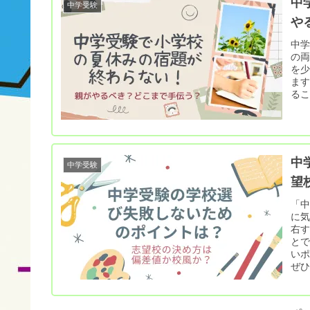
中
中学受験
や
中
の
を
ま
る
中
中学受験
望
「
に気
右
と
い
ぜ