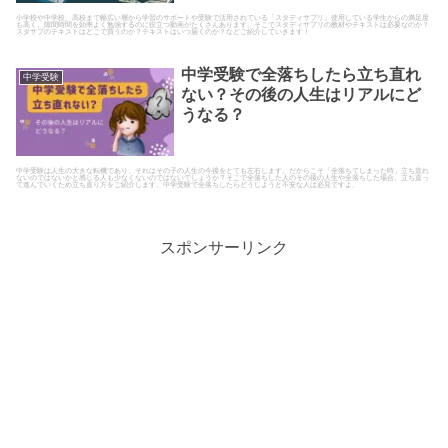
小学校や中学校、高校まで幅広い層から学習のサポートや受験で活用されている「スタディサプリ」使用している学生からの満足度
も高く、隙間時間を効率よく勉強するのに役立つ動画がたくさんあります。そこでスタディサプリの教材やテキストは必要なのか？
スタサプのテキストはどこで買うのか？テキストはいつ届くのか？などご紹介していきます！
中学受験で全落ちしたら立ち直れ
中学受験
ない？その後の人生はリアルにど
うなる？
中学受験は人生の大きな転機であり、それはその子の人生の今後をとても左右します。だからこそ「全落ちてしまった時」立ち直れ
ないのではないかと感じる人も少なくないのではないでしょうか？そこで全落ちした人のその後の人生や全落ちした場合、立ち直っ
て進んでいくため立ち直り方をご紹介します。中学受験で全落ちしたらどうしようと不安な人は必見ですよ。
スポンサーリンク