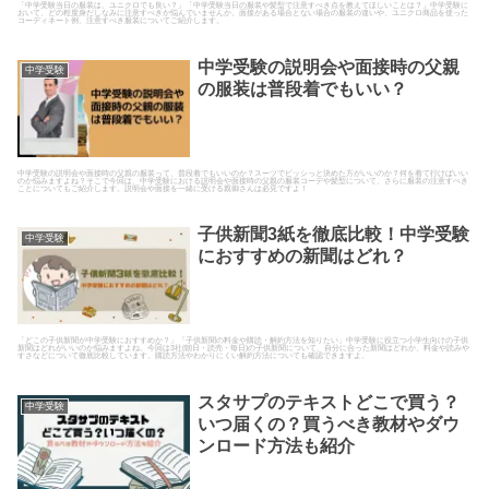
「中学受験当日の服装は、ユニクロでも良い？」「中学受験当日の服装や髪型で注意すべき点を教えてほしいことは？」中学受験に
おいて、どの程度身だしなみに注意すべきか悩んでいませんか。面接がある場合とない場合の服装の違いや、ユニクロ商品を使った
コーディネート例、注意すべき服装についてご紹介します。
中学受験の説明会や面接時の父親
中学受験
の服装は普段着でもいい？
中学受験の説明会や面接時の父親の服装って、普段着でもいいのか？スーツでビッシっと決めた方がいいのか？何を着て行けばいい
のか悩みますよね？そこで今回は、中学受験における説明会や面接時の父親の服装コーデや髪型について、さらに服装の注意すべき
ことについてもご紹介します。説明会や面接を一緒に受ける親御さんは必見ですよ！
子供新聞3紙を徹底比較！中学受験
中学受験
におすすめの新聞はどれ？
「どこの子供新聞が中学受験におすすめか？」「子供新聞の料金や購読・解約方法を知りたい」中学受験に役立つ小学生向けの子供
新聞はどれがいいのか悩みますよね。今回は3社(朝日・読売・毎日)の子供新聞について、自分に合った新聞はどれか、料金や読みや
すさなどについて徹底比較しています。購読方法やわかりにくい解約方法についても確認できますよ。
スタサプのテキストどこで買う？
中学受験
いつ届くの？買うべき教材やダウ
ンロード方法も紹介