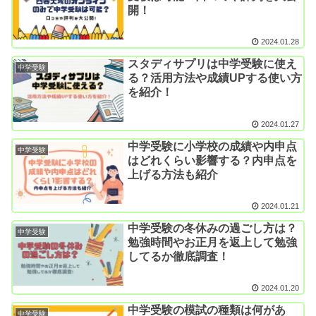
開！
2024.01.28
スタディサプリは中学受験に使え
中学受験
る？活用方法や成績UPする使い方
を紹介！
2024.01.27
中学受験に小学校の成績や内申点
中学受験
はどれくらい影響する？内申点を
上げる方法も紹介
2024.01.21
中学受験の冬休みの過ごし方は？
中学受験
勉強時間やお正月を返上して勉強
してるか徹底調査！
2024.01.20
中学受験の模試の種類は何があ
中学受験